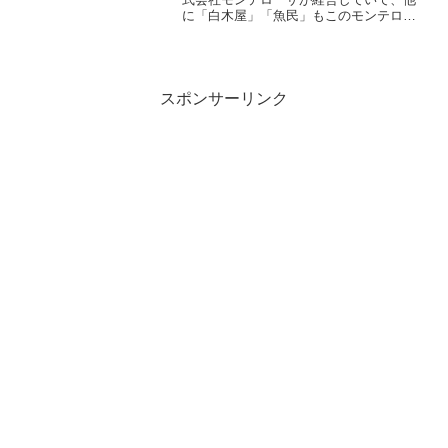
に「白木屋」「魚民」もこのモンテロー
ザです。比較的リーズナブルで入りやす
いですよね。笑笑のアルバイトの内容
は？覚える事は？【実際に聞いてみた】
バイト博士笑笑のアルバイト...
スポンサーリンク