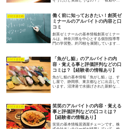
そうだけど実際どうなの？」「夜勤や調
理って大変？」このように、アプレシオ
のアルバイトを検討している方は多いの
ではないでしょうか。アプレシオは全国
働く前に知っておきたい！創英ゼ
バイトまとめ
展開している複合型ネット...
ミナールのアルバイトの内容と口
コミ
創英ゼミナールの基本情報創英ゼミナー
ルは、神奈川県を中心とする個別指導専
門の学習塾。約70校を展開しています。
創英ゼミナールのアルバイトの評価評判
など口コミは？簡単？きつい？創英ゼミ
ナールでバイトしている方に、バイトの
「魚がし鮨」のアルバイトの内
バイトまとめ
実情を伺いました！創英...
容・覚える事と評価評判などの口
コミは？【経験者の情報あり】
魚がし鮨の基本情報「魚がし鮨」は、す
し屋で、静岡県、東京都などに出店して
います。沼津港で水揚げされた新鮮な魚
を調理して提供することがウリです。オ
リジナルキャラクターだいちゃんがいま
す。店舗によっては宅配も受け付けてい
ます。また、店舗形態にも...
笑笑のアルバイトの内容・覚える
バイトまとめ
事と評価評判などの口コミは？
【経験者の情報あり】
笑笑の基本情報居酒屋チェーンです。株
式会社モンテローザが経営していて、他