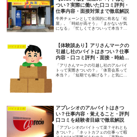
つい？実際に働いた口コミ評判・
仕事内容・面接対策まで徹底解説
牛丼チェーンとして全国的に有名な「松
屋」。「時給が高そう」「まかないが気
になる」「忙しくてきついって本当？」
など、応募前に気になる人も多いのでは
ないでしょうか。特に最近では、深夜帯
の高時給やセルフサービス店舗の増加な
【体験談あり】アリさんマークの
バイトまとめ
ど、以前と働き方も変わっ...
引越し社のバイトはきつい？仕事
内容・口コミ評判・面接・時給を
徹底解説
「アリさんマークの引越し社のアルバイ
トって実際きついの？」「体育会系って
本当？」「短期でも稼げる？」と気にな
っている人は多いです。アリさんマーク
の引越し社のバイトは、高時給で短期で
も稼ぎやすい人気バイトです。ただし、
体力仕事なので「楽なバイ...
アプレシオのアルバイトはきつ
バイトまとめ
い？仕事内容・覚えること・評判
口コミを経験者目線で徹底解説
「アプレシオのバイトって楽？それとも
きつい？」「ネットカフェの仕事って暇