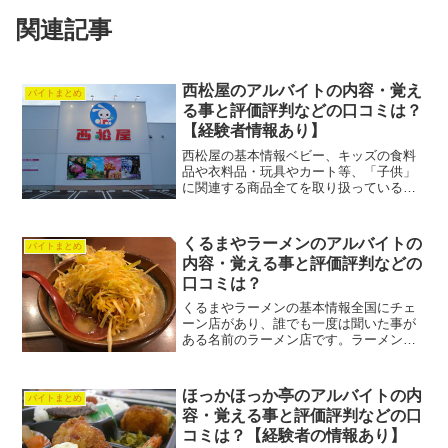
関連記事
西松屋のアルバイトの内容・覚え
バイトまとめ
る事と評価評判などの口コミは？
【経験者情報あり】
西松屋の基本情報ベビー、キッズの食料
品や衣料品・玩具やカート等、「子供」
に関連する商品全てを取り扱っている商
売をしています。本社が兵庫県なので、
どちらかと言うと大阪・兵庫県のエリア
に多く出店しております。バイト博士低
くるまやラーメンのアルバイトの
バイトまとめ
価格帯を主軸に行っている...
内容・覚える事と評価評判などの
口コミは？
くるまやラーメンの基本情報全国にチェ
ーン店があり、誰でも一度は聞いた事が
ある名前のラーメン店です。ラーメンの
トッピングが豊富で餃子がうりです。特
にバターが入っているラーメンのメニュ
ーが有名です。全国各地にあるので、食
ほっかほっか亭のアルバイトの内
バイトまとめ
べたいと思えばすぐに食べ...
容・覚える事と評価評判などの口
コミは？【経験者の情報あり】