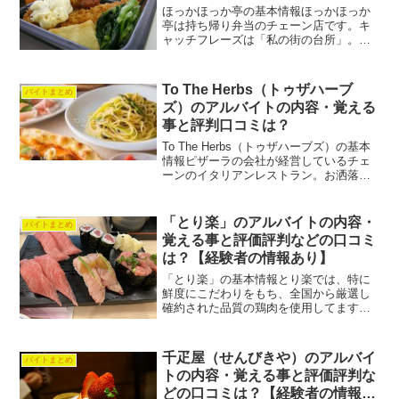
ほっかほっか亭の基本情報ほっかほっか
亭は持ち帰り弁当のチェーン店です。キ
ャッチフレーズは「私の街の台所」。ど
のお弁当も作りたてでとても美味しいで
す。また、ほか弁という愛称が覚えやす
い印象です。地域によってメニューが少
To The Herbs（トゥザハーブ
バイトまとめ
し違ったりするなどお弁当...
ズ）のアルバイトの内容・覚える
事と評判口コミは？
To The Herbs（トゥザハーブズ）の基本
情報ピザーラの会社が経営しているチェ
ーンのイタリアンレストラン。お洒落な
店内で、本格的なパスタとピザが気軽に
食べられるのがウリです。本店は青山の
路面店です。To The Herbs（トゥザハ
「とり楽」のアルバイトの内容・
バイトまとめ
ー...
覚える事と評価評判などの口コミ
は？【経験者の情報あり】
「とり楽」の基本情報とり楽では、特に
鮮度にこだわりをもち、全国から厳選し
確約された品質の鶏肉を使用してます。
都内を中心に展開しているチェーン店で
す。「とり楽」のアルバイトの内容は？
覚える事は？【実際に聞いてみた】仮に
千疋屋（せんびきや）のアルバイ
バイトまとめ
意欲があれば、先輩や上司...
トの内容・覚える事と評価評判な
どの口コミは？【経験者の情報あ